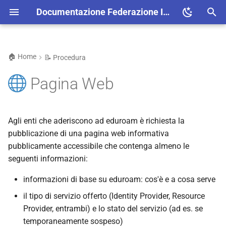
Documentazione Federazione Italiana eduroam
I
n
🏠 Home
📝 Procedura
🆔 Identity Provider
🐧 FreeRADIUS
📜 Rollout Certificati
i
Pagina Web
z
📡 Resource Provider
🖥️ NPS
⚠️ Windows 11 22H2
i
⚠️ Caratteri speciali
Agli enti che aderiscono ad eduroam è richiesta la
a
password
pubblicazione di una pagina web informativa
l
pubblicamente accessibile che contenga almeno le
seguenti informazioni:
i
z
informazioni di base su eduroam: cos'è e a cosa serve
il tipo di servizio offerto (Identity Provider, Resource
z
Provider, entrambi) e lo stato del servizio (ad es. se
a
temporaneamente sospeso)