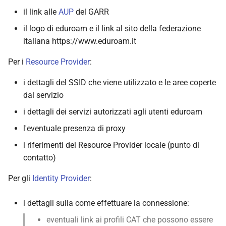
l
il link alle
AUP
del GARR
a
il logo di eduroam e il link al sito della federazione
italiana https://www.eduroam.it
r
Per i
Resource Provider
:
i
c
i dettagli del SSID che viene utilizzato e le aree coperte
dal servizio
e
i dettagli dei servizi autorizzati agli utenti eduroam
r
l'eventuale presenza di proxy
c
i riferimenti del Resource Provider locale (punto di
a
contatto)
Per gli
Identity Provider
:
i dettagli sulla come effettuare la connessione:
eventuali link ai profili CAT che possono essere