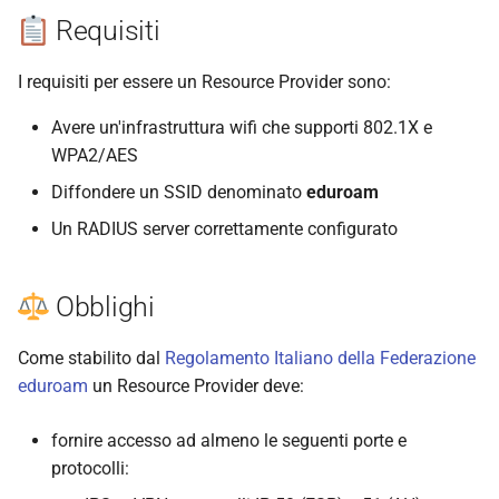
l
Requisiti
a
I requisiti per essere un Resource Provider sono:
r
Avere un'infrastruttura wifi che supporti 802.1X e
i
WPA2/AES
c
Diffondere un SSID denominato
eduroam
e
Un RADIUS server correttamente configurato
r
c
Obblighi
a
Come stabilito dal
Regolamento Italiano della Federazione
eduroam
un Resource Provider deve:
fornire accesso ad almeno le seguenti porte e
protocolli: