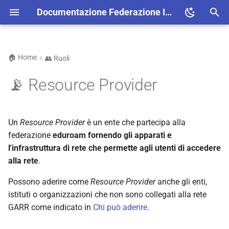
Documentazione Federazione Italiana eduroam
I
n
🏠 Home
👥 Ruoli
Requisiti
📄 Modulistica
🐧 FreeRADIUS
📜 Rollout Certificati
i
📡 Resource Provider
z
Obblighi
🔒 Radius
🖥️ NPS
⚠️ Windows 11 22H2
i
🔍 Discovery
⚠️ Caratteri speciali
Un
Resource Provider
è un ente che partecipa alla
a
password
federazione
eduroam
fornendo gli apparati e
✅ Verifiche
l
l'infrastruttura di rete che permette agli utenti di accedere
alla rete
.
i
🔥 Hotspot
z
Possono aderire come
Resource Provider
anche gli enti,
🌐 Web
istituti o organizzazioni che non sono collegati alla rete
z
GARR come indicato in
Chi può aderire
.
a
🔧 CAT